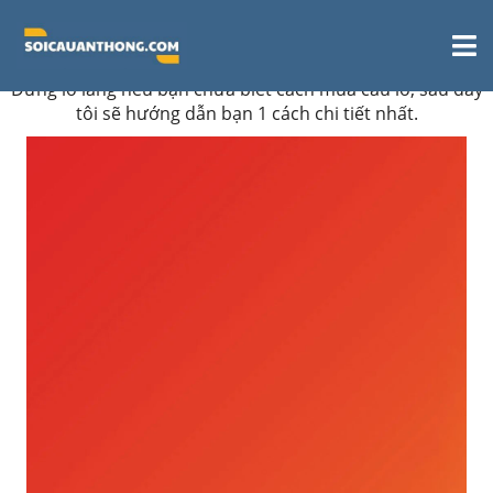
Mua câu lô như thế nào?
Đừng lo lắng nếu bạn chưa biết cách mua cầu lô, sau đây
tôi sẽ hướng dẫn bạn 1 cách chi tiết nhất.