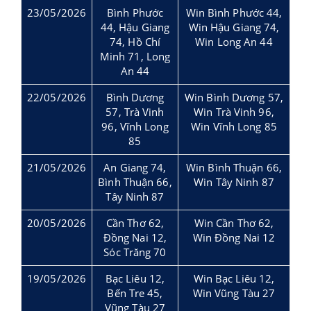
23/05/2026
Bình Phước
Win Bình Phước 44,
44, Hậu Giang
Win Hậu Giang 74,
74, Hồ Chí
Win Long An 44
Minh 71, Long
An 44
22/05/2026
Bình Dương
Win Bình Dương 57,
57, Trà Vinh
Win Trà Vinh 96,
96, Vĩnh Long
Win Vĩnh Long 85
85
21/05/2026
An Giang 74,
Win Bình Thuận 66,
Bình Thuận 66,
Win Tây Ninh 87
Tây Ninh 87
20/05/2026
Cần Thơ 62,
Win Cần Thơ 62,
Đồng Nai 12,
Win Đồng Nai 12
Sóc Trăng 70
19/05/2026
Bạc Liêu 12,
Win Bạc Liêu 12,
Bến Tre 45,
Win Vũng Tàu 27
Vũng Tàu 27