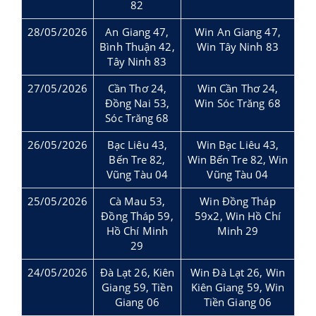
82
28/05/2026
An Giang 47,
Win An Giang 47,
Bình Thuận 42,
Win Tây Ninh 83
Tây Ninh 83
27/05/2026
Cần Thơ 24,
Win Cần Thơ 24,
Đồng Nai 53,
Win Sóc Trăng 68
Sóc Trăng 68
26/05/2026
Bạc Liêu 43,
Win Bạc Liêu 43,
Bến Tre 82,
Win Bến Tre 82, Win
Vũng Tàu 04
Vũng Tàu 04
25/05/2026
Cà Mau 53,
Win Đồng Tháp
Đồng Tháp 59,
59x2, Win Hồ Chí
Hồ Chí Minh
Minh 29
29
24/05/2026
Đà Lạt 26, Kiên
Win Đà Lạt 26, Win
Giang 59, Tiền
Kiên Giang 59, Win
Giang 06
Tiền Giang 06