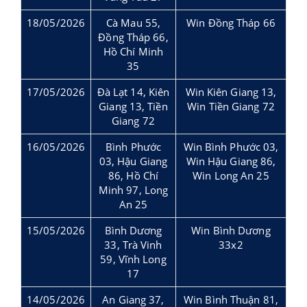
18/05/2026
Cà Mau 55,
Win Đồng Tháp 66
Đồng Tháp 66,
Hồ Chí Minh
35
17/05/2026
Đà Lạt 14, Kiên
Win Kiên Giang 13,
Giang 13, Tiền
Win Tiền Giang 72
Giang 72
16/05/2026
Bình Phước
Win Bình Phước 03,
03, Hậu Giang
Win Hậu Giang 86,
86, Hồ Chí
Win Long An 25
Minh 97, Long
An 25
15/05/2026
Bình Dương
Win Bình Dương
33, Trà Vinh
33x2
59, Vĩnh Long
17
14/05/2026
An Giang 37,
Win Bình Thuận 81,