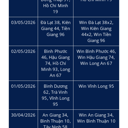
Hồ Chí Minh
19
03/05/2026
Đà Lạt 38, Kiên
Win Đà Lạt 38x2,
Giang 44, Tiền
Win Kiên Giang
Giang 96
44x2, Win Tiền
Giang 96
02/05/2026
Bình Phước
Win Bình Phước 46,
46, Hậu Giang
Win Hậu Giang 74,
74, Hồ Chí
Win Long An 67
Minh 93, Long
An 67
01/05/2026
Bình Dương
Win Vĩnh Long 95
62, Trà Vinh
95, Vĩnh Long
95
30/04/2026
An Giang 34,
Win An Giang 34,
Bình Thuận 10,
Win Bình Thuận 10
Tây Ninh 58