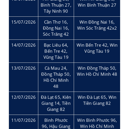
Bình Thuận 27,
Win Bình Thuận 27
Tây Ninh 90
15/07/2026
Cần Thơ 16,
Win Đồng Nai 16,
Đồng Nai 16,
Win Sóc Trăng 42x2
Sóc Trăng 42
14/07/2026
Bạc Liêu 64,
Win Bến Tre 42, Win
Bến Tre 42,
Vũng Tàu 19
Vũng Tàu 19
13/07/2026
Cà Mau 24,
Win Đồng Tháp 50,
Đồng Tháp 50,
Win Hồ Chí Minh 48
Hồ Chí Minh
48
12/07/2026
Đà Lạt 65, Kiên
Win Đà Lạt 65, Win
Giang 14, Tiền
Tiền Giang 82
Giang 82
11/07/2026
Bình Phước
Win Bình Phước 96,
96, Hậu Giang
Win Hồ Chí Minh