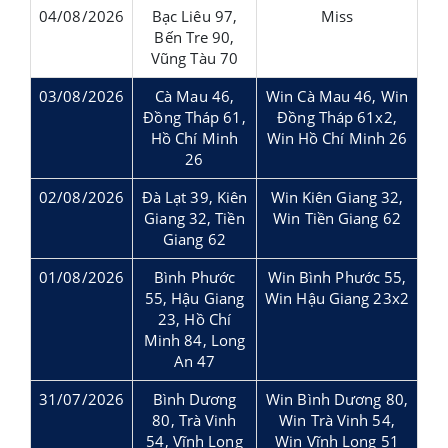
04/08/2026
Bạc Liêu 97,
Miss
Bến Tre 90,
Vũng Tàu 70
03/08/2026
Cà Mau 46,
Win Cà Mau 46, Win
Đồng Tháp 61,
Đồng Tháp 61x2,
Hồ Chí Minh
Win Hồ Chí Minh 26
26
02/08/2026
Đà Lạt 39, Kiên
Win Kiên Giang 32,
Giang 32, Tiền
Win Tiền Giang 62
Giang 62
01/08/2026
Bình Phước
Win Bình Phước 55,
55, Hậu Giang
Win Hậu Giang 23x2
23, Hồ Chí
Minh 84, Long
An 47
31/07/2026
Bình Dương
Win Bình Dương 80,
80, Trà Vinh
Win Trà Vinh 54,
54, Vĩnh Long
Win Vĩnh Long 51