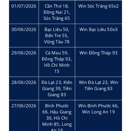
01/07/2026
Cần Thơ 18,
Win Sóc Trăng 65x2
Đồng Nai 21,
Sóc Trăng 65
30/06/2026
Bạc Liêu 50,
Win Bạc Liêu 50x3
Bến Tre 55,
Vũng Tàu 78
29/06/2026
Cà Mau 59,
Win Đồng Tháp 93
Đồng Tháp 93,
Hồ Chí Minh
15
28/06/2026
Đà Lạt 23, Kiên
Win Đà Lạt 23, Win
Giang 39, Tiền
Tiền Giang 83
Giang 83
27/06/2026
Bình Phước
Win Bình Phước 66,
66, Hậu Giang
Win Long An 19
30, Hồ Chí
Minh 85, Long
An 19