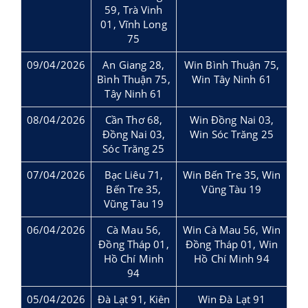
59, Trà Vinh
01, Vĩnh Long
75
09/04/2026
An Giang 28,
Win Bình Thuận 75,
Bình Thuận 75,
Win Tây Ninh 61
Tây Ninh 61
08/04/2026
Cần Thơ 68,
Win Đồng Nai 03,
Đồng Nai 03,
Win Sóc Trăng 25
Sóc Trăng 25
07/04/2026
Bạc Liêu 71,
Win Bến Tre 35, Win
Bến Tre 35,
Vũng Tàu 19
Vũng Tàu 19
06/04/2026
Cà Mau 56,
Win Cà Mau 56, Win
Đồng Tháp 01,
Đồng Tháp 01, Win
Hồ Chí Minh
Hồ Chí Minh 94
94
05/04/2026
Đà Lạt 91, Kiên
Win Đà Lạt 91