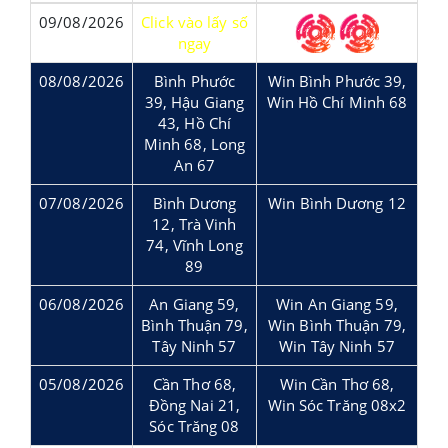
09/08/2026
Click vào lấy số
ngay
08/08/2026
Bình Phước
Win Bình Phước 39,
39, Hậu Giang
Win Hồ Chí Minh 68
43, Hồ Chí
Minh 68, Long
An 67
07/08/2026
Bình Dương
Win Bình Dương 12
12, Trà Vinh
74, Vĩnh Long
89
06/08/2026
An Giang 59,
Win An Giang 59,
Bình Thuận 79,
Win Bình Thuận 79,
Tây Ninh 57
Win Tây Ninh 57
05/08/2026
Cần Thơ 68,
Win Cần Thơ 68,
Đồng Nai 21,
Win Sóc Trăng 08x2
Sóc Trăng 08