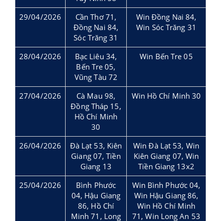
29/04/2026
Cần Thơ 71,
Win Đồng Nai 84,
Đồng Nai 84,
Win Sóc Trăng 31
Sóc Trăng 31
28/04/2026
Bạc Liêu 34,
Win Bến Tre 05
Bến Tre 05,
Vũng Tàu 72
27/04/2026
Cà Mau 98,
Win Hồ Chí Minh 30
Đồng Tháp 15,
Hồ Chí Minh
30
26/04/2026
Đà Lạt 53, Kiên
Win Đà Lạt 53, Win
Giang 07, Tiền
Kiên Giang 07, Win
Giang 13
Tiền Giang 13x2
25/04/2026
Bình Phước
Win Bình Phước 04,
04, Hậu Giang
Win Hậu Giang 86,
86, Hồ Chí
Win Hồ Chí Minh
Minh 71, Long
71, Win Long An 53