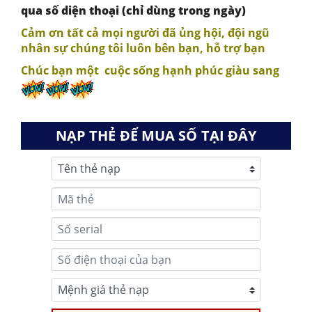
qua số diện thoại (chỉ dùng trong ngày)
Cảm ơn tất cả mọi người đã ủng hội, đội ngũ
nhân sự chúng tôi luôn bên bạn, hỗ trợ bạn
Chúc bạn một cuộc sống hạnh phúc giàu sang
NẠP THẺ ĐỂ MUA SỐ TẠI ĐÂY