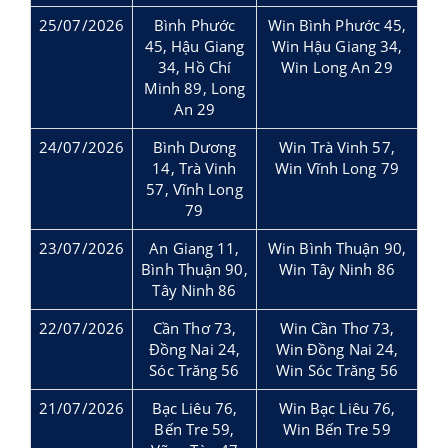
25/07/2026
Bình Phước
Win Bình Phước 45,
45, Hậu Giang
Win Hậu Giang 34,
34, Hồ Chí
Win Long An 29
Minh 89, Long
An 29
24/07/2026
Bình Dương
Win Trà Vinh 57,
14, Trà Vinh
Win Vĩnh Long 79
57, Vĩnh Long
79
23/07/2026
An Giang 11,
Win Bình Thuận 90,
Bình Thuận 90,
Win Tây Ninh 86
Tây Ninh 86
22/07/2026
Cần Thơ 73,
Win Cần Thơ 73,
Đồng Nai 24,
Win Đồng Nai 24,
Sóc Trăng 56
Win Sóc Trăng 56
21/07/2026
Bạc Liêu 76,
Win Bạc Liêu 76,
Bến Tre 59,
Win Bến Tre 59